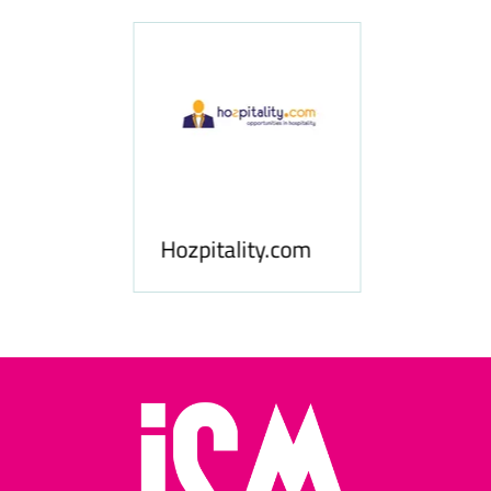
ness
le
Hosp
Hozpitality.com
Midd