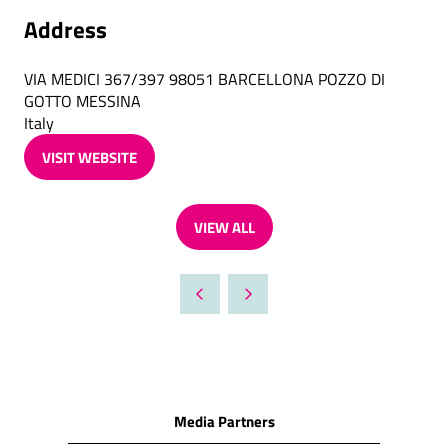
Address
VIA MEDICI 367/397 98051 BARCELLONA POZZO DI
GOTTO MESSINA
Italy
VISIT WEBSITE
(OPENS
IN
A
VIEW ALL
NEW
(OPENS
TAB)
IN
A
NEW
TAB)
Media Partners